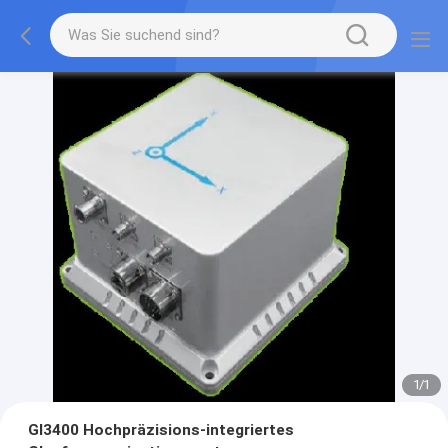
1
/
1
GI3400 Hochpräzisions-integriertes