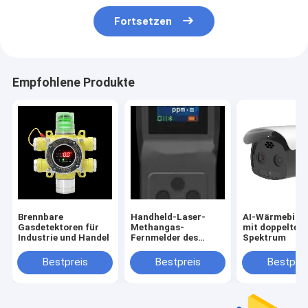
Fortsetzen
Empfohlene Produkte
Brennbare
Handheld-Laser-
AI-Wärmebild
Gasdetektoren für
Methangas-
mit doppeltem
Industrie und Handel
Fernmelder des
Spektrum
Paneltyps
Bestpreis
Bestpreis
Bestprei