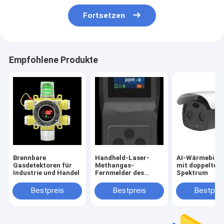
Fortsetzen
Empfohlene Produkte
Brennbare
Handheld-Laser-
AI-Wärmebild
Gasdetektoren für
Methangas-
mit doppeltem
Industrie und Handel
Fernmelder des
Spektrum
Paneltyps
Bestpreis
Bestpreis
Bestprei