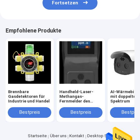
Fortsetzen
Empfohlene Produkte
Brennbare
Handheld-Laser-
AI-Wärmebild
Gasdetektoren für
Methangas-
mit doppeltem
Industrie und Handel
Fernmelder des
Spektrum
Paneltyps
Bestpreis
Bestpreis
Bestprei
Startseite
Über uns
Kontakt
Desktop Site