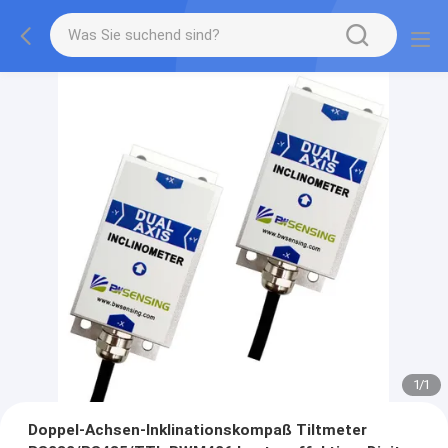
1
/
1
Doppel-Achsen-Inklinationskompaß Tiltmeter