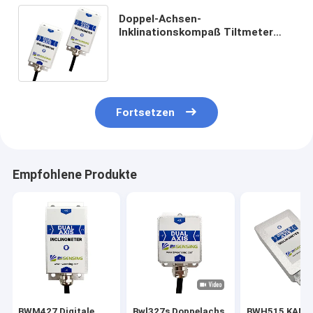
Doppel-Achsen-
Inklinationskompaß Tiltmeter
RS232/RS485/TTL BWM426
kosteneffektiver Digital optional
Fortsetzen
Empfohlene Produkte
BWM427 Digitale
Bwl327s Doppelachs
BWH515 KANN