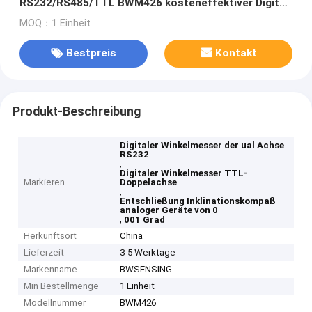
RS232/RS485/TTL BWM426 kosteneffektiver Digital
optional
MOQ：1 Einheit
Bestpreis
Kontakt
Produkt-Beschreibung
Digitaler Winkelmesser der ual Achse
RS232
,
Digitaler Winkelmesser TTL-
Markieren
Doppelachse
,
Entschließung Inklinationskompaß
analoger Geräte von 0
,
001 Grad
Herkunftsort
China
Lieferzeit
3-5 Werktage
Markenname
BWSENSING
Min Bestellmenge
1 Einheit
Modellnummer
BWM426