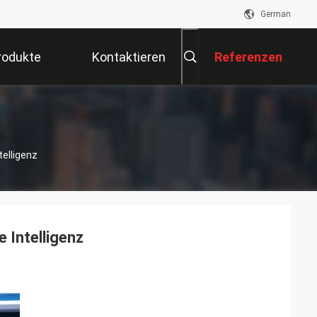
German
rodukte
Kontaktieren
Referenzen
Sie Uns
elligenz
 Intelligenz