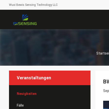
Wuxi Bewis Sensing Technology LLC
Startse
Veranstaltungen
BW
Sep
Neuigkeiten
Fälle