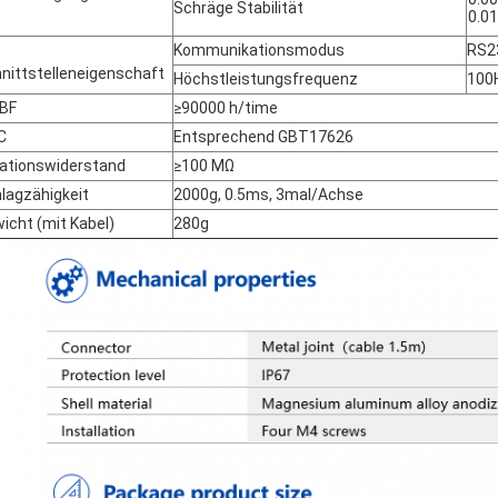
Schräge Stabilität
0.01
Kommunikationsmodus
RS2
nittstelleneigenschaft
Höchstleistungsfrequenz
100
BF
≥90000 h/time
C
Entsprechend GBT17626
lationswiderstand
≥100 MΩ
lagzähigkeit
2000g, 0.5ms, 3mal/Achse
icht (mit Kabel)
280g