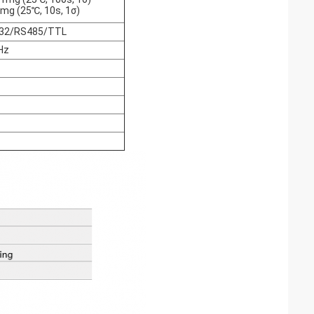
mg (25℃, 10s, 1σ)
32/RS485/TTL
Hz