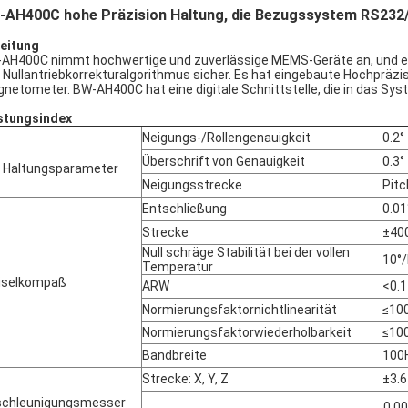
-AH400C hohe Präzision Haltung, die Bezugssystem RS23
leitung
AH400C nimmt hochwertige und zuverlässige MEMS-Geräte an, und es
 Nullantriebkorrekturalgorithmus sicher. Es hat eingebaute Hochpräz
netometer. BW-AH400C hat eine digitale Schnittstelle, die in das Sys
stungsindex
Neigungs-/Rollengenauigkeit
0.2°
Überschrift von Genauigkeit
0.3°
Haltungsparameter
Neigungsstrecke
Pitc
Entschließung
0.01
Strecke
±40
Null schräge Stabilität bei der vollen
10°/
Temperatur
iselkompaß
ARW
<0.1
Normierungsfaktornichtlinearität
≤10
Normierungsfaktorwiederholbarkeit
≤10
Bandbreite
100
Strecke: X, Y, Z
±3.6
chleunigungsmesser
0.0