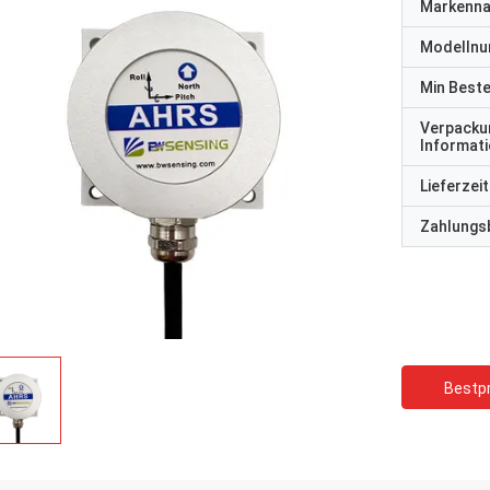
Markenn
Modelln
Min Best
Verpacku
Informat
Lieferzeit
Zahlungs
Bestpr