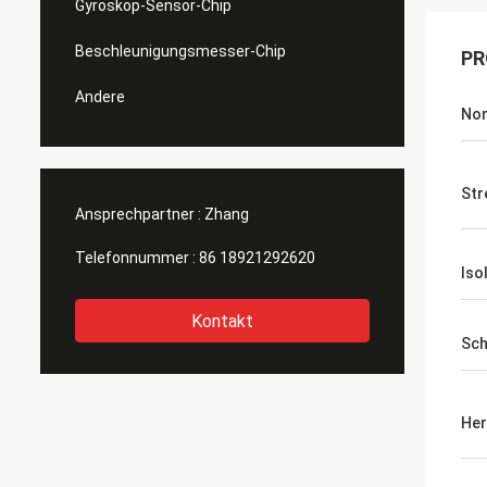
Gyroskop-Sensor-Chip
Beschleunigungsmesser-Chip
PR
Andere
Nor
Str
Ansprechpartner :
Zhang
Telefonnummer :
86 18921292620
Iso
Kontakt
Sch
Her