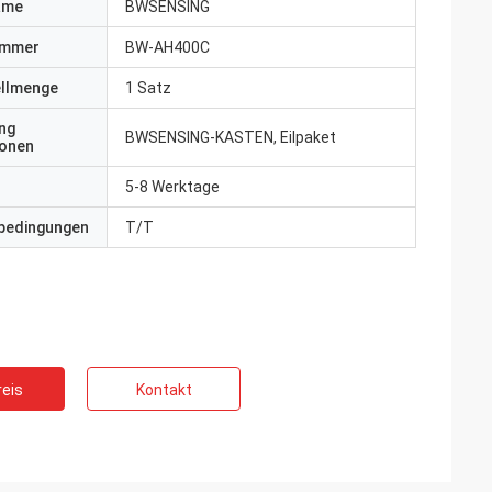
ame
BWSENSING
ummer
BW-AH400C
ellmenge
1 Satz
ng
BWSENSING-KASTEN, Eilpaket
ionen
5-8 Werktage
bedingungen
T/T
eis
Kontakt