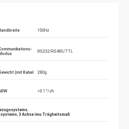
Bandbreite
100Hz
Kommunikations-
RS232/RS485/TTL
Modus
Gewicht (mit Kabel
280g
ARW
<0.1 °/√h
 Bezugssystems
,
gssystems
,
3 Achse imu Trägheitsmaß