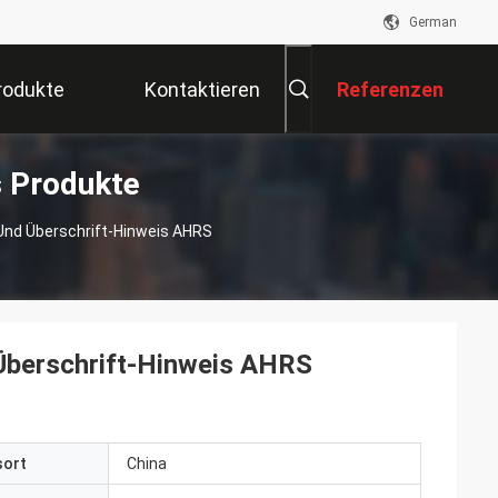
German
rodukte
Kontaktieren
Referenzen
 Produkte
Sie Uns
Und Überschrift-Hinweis AHRS
Überschrift-Hinweis AHRS
sort
China