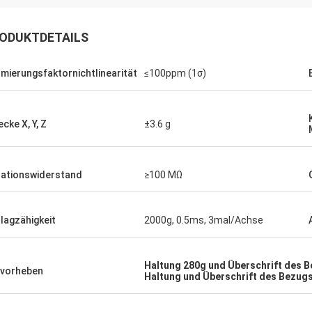
ODUKTDETAILS
mierungsfaktornichtlinearität
≤100ppm (1σ)
ecke X, Y, Z
±3.6 g
lationswiderstand
≥100 MΩ
lagzähigkeit
2000g, 0.5ms, 3mal/Achse
Haltung 280g und Überschrift des
vorheben
Haltung und Überschrift des Bezu