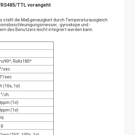
2/RS485/TTL vorangeht
 stellt die Maßgenauigkeit durch Temperaturausgleich
isionsbeschleunigungsmesser, -gyroskope und -
tem des Benutzers leicht integriert werden kann.
h±90º, Roll±180º
°/sec
0°/sec
h (10s, 1σ)
 °/√h
0ppm (1σ)
0ppm (1σ)
Hz
 g
01mg (25℃, 100s, 1σ)