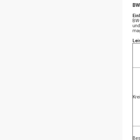
BW
Ein
BW-
und
mag
Lei
Kre
Bes