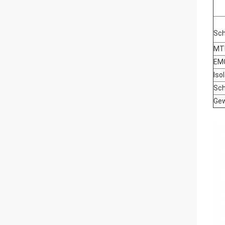
Sch
MT
EM
Iso
Sch
Gew